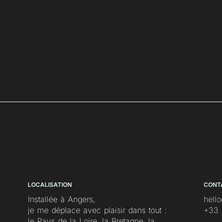
LOCALISATION
CONT
Installée à Angers,
hell
je me déplace avec plaisir dans tout :
‭+33 
le Pays de la Loire, la Bretagne, la