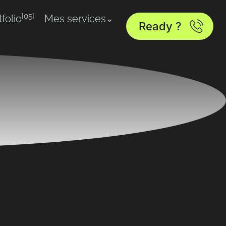
[05]
tfolio
Mes services
Ready ?