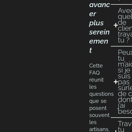
avanc
Ave
er
quel
de
plus
clie
serein
trav
tu ?
emen
t
Peu
tu
m’ai
Cette
si je
FAQ
suis
réunit
pas
sûr(
les
de 
questions
don
que se
j’ai
posent
bes
souvent
les
Trav
tu
artisans,