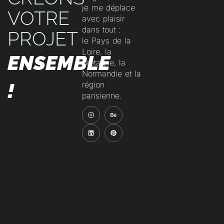
je me déplace
VOTRE
avec plaisir
dans tout :
PROJET
le Pays de la
Loire, la
ENSEMBLE
Bretagne, la
Normandie et la
!
région
parisienne.