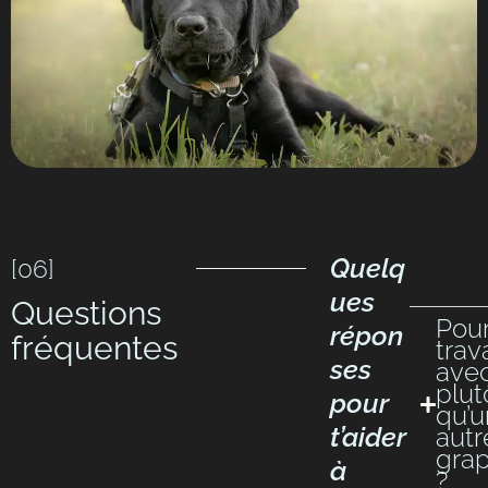
Quelq
[06]
ues
Questions
Pou
répon
fréquentes
trava
ses
avec
plut
pour
qu’u
t’aider
autr
grap
à
?