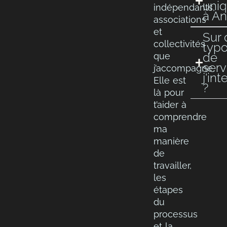
uni
indépendants,
à An
associations
et
Sur 
collectivités
typo
de
que
serv
j’accompagne.
j'in
Elle est
?
là pour
t’aider à
comprendre
ma
manière
de
travailler,
les
étapes
du
processus
et la