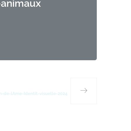
-animaux
-de-lAme-Identit-visuelle-2024