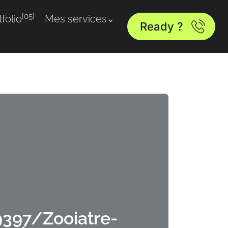
[05]
tfolio
Mes services
Ready ?
397/Zooiatre-