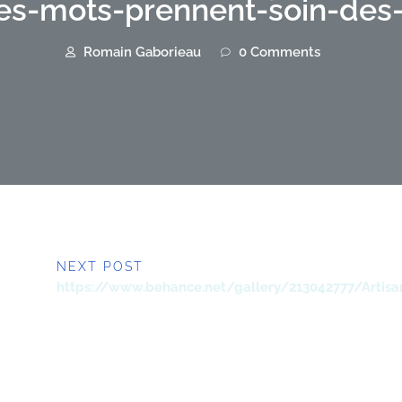
es-mots-prennent-soin-des
Romain Gaborieau
0 Comments
NEXT POST
https://www.behance.net/gallery/213042777/Artisan