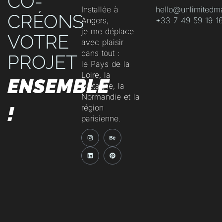
CO-
Installée à
hello@unlimitedm
CRÉONS
Angers,
‭+33 7 49 59 19 16
je me déplace
VOTRE
avec plaisir
dans tout :
PROJET
le Pays de la
Loire, la
ENSEMBLE
Bretagne, la
Normandie et la
!
région
parisienne.