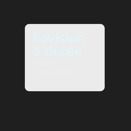
Révision
& durée
3 révisions
≈
4 à 6 semaines